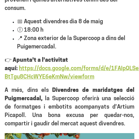
provenen i quines alternatives tenim des del
consum.
📅 Aquest divendres dia 8 de maig
🕕 18:00 h
📍 Zona exterior de la Supercoop a dins del
Puigemercadal.
👉
Apunta’t a l’activitat
aquí:
https://docs.google.com/forms/d/e/1FAIpQ
BtTgu8CHcWYE6eKmNw/viewform
A més, dins els
Divendres de maridatges del
Puigmercadal,
la Supercoop oferirà una selecció
de formatges i embotits acompanyats d’Artium
Picapoll. Una bona excusa per quedar-nos,
compartir i gaudir del mercat aquest divendres.