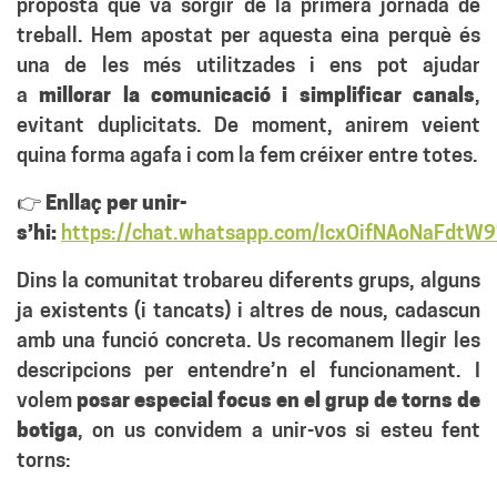
proposta que va sorgir de la primera jornada de
treball. Hem apostat per aquesta eina perquè és
una de les més utilitzades i ens pot ajudar
a
millorar la comunicació i simplificar canals
,
evitant duplicitats. De moment, anirem veient
quina forma agafa i com la fem créixer entre totes.
👉
Enllaç per unir-
s’hi:
https://chat.whatsapp.com/IcxOifNAoNaFdtW
Dins la comunitat trobareu diferents grups, alguns
ja existents (i tancats) i altres de nous, cadascun
amb una funció concreta. Us recomanem llegir les
descripcions per entendre’n el funcionament. I
volem
posar
especial focus en el grup de torns de
botiga
, on us convidem a unir-vos si esteu fent
torns: