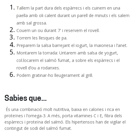
T
a
llem la part dura dels espàrrecs i els cuinem en una
paella amb oli calent durant un parell de minuts i els salem
amb sal grossa.
Couem un ou durant 7' i reservem el rovell.
Torrem les llesques de pa.
Preparem la salsa barrejant el iogurt, la maionesa i l’anet.
Montarem la torrada: Untarem amb salsa de yogurt,
col.locarem el salmó fumat, a sobre els espàrrecs i el
rovell d’ou a rodanxes.
Podem gratinar-ho lleugerament al grill.
Sabies que...
És una combinació molt nutritiva, baixa en calories i rica en
proteïnes i l’omega-3. A més, porta vitamines C i E, fibra dels
espàrrecs i proteïna del salmó. Els hipertensos han de vigilar el
contingut de sodi del salmó fumat.