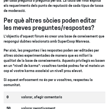
per cada pregunta o pregunta per dia. La taula del final explica
els requeriments dels punts de reputació de cada tipus de tasca
de moderació.
Per què altres sòcies poden editar
les meves preguntes/respostes?
L'objectiu d'aquest fòrum és crear una base de coneixement que
respongui dubtes relacionats amb SuperCoop Manresa.
Per això, les preguntes i les respostes poden ser editades per
altres sòcies experimentades de manera que es millori la
qualitat de la base de coneixements. Aquests privilegis es basen
en un "nivell de karma": vosaltres també podreu fer el mateix un
cop el vostre karma assoleixi un nivell prou elevat.
Si aquest enfocament no és per a vosaltres, respecteu la
comunitat.
0
valorar, afegir comentaris
50
valorar negativament