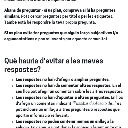
disminueixen la utilitat d'aquest fòrum.
Abans de preguntar - si us plau, comprova si hi ha preguntes
similars.
Pots cercar preguntes per títol o per les etiquetes.
També està bé respondre la teva pròpia pregunta.
Si us plau evita fer preguntes que siguin força subjectives i/o
argumentatives
o poc rellevants per aquesta comunitat.
Què hauria d'evitar a les meves
respostes?
Les respostes no han d'afegir o ampliar preguntes
.
Les respostes no han de comentar altres respostes
. En el
seu lloc pot afegir un comentari sobre les altres respostes.
Les respostes no han d'apuntar a altres preguntes
. En lloc
d'afegir un comentari indicant
"Possible duplicació de..."
es
pot incloure un enllaç a altres preguntes o respostes que
aportin informació rellevant.
Les respostes no poden contenir només un enllaç a la
solució
. En canvi, es pot donar la solució afegint un text a