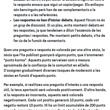
la resposta encara que sigui un copiar/pegar. Els enllaços
són benvinguts però han de ser complementaris a la
resposta o a les referències.
Les respostes no han d'iniciar debats.
Aquest fòrum no és
un grup de discussió. Si us plau, evita mantenir debats en
les respostes, ja que tendeixen a diluir l'essència de les
preguntes i respostes. Per mantenir petits debats, s'ha de
fer ús de la funció de comentaris.
Quan una pregunta o resposta és valorada per una altra sòcia, la
sòcia que l'ha publicat guanyarà alguns punts, que s'anomenen
"punts karma". Aquests punts serveixen com a mesura
aproximada de la confiança de la comunitat en ell/ella.
S'assignen gradualment diverses tasques de moderació a les
sòcies en funció d'aquests punts.
Per exemple, si realitzes una pregunta d'interès o una resposta
útil, la teva aportació serà valorada positivament. D'altra banda,
si la resposta és incorrecta, aquesta serà valorada
negativament. Cada vot positiu generarà 10 punts, cada vot
negatiu restarà 10 punts. Hi ha un límit acumulable de 200 punts