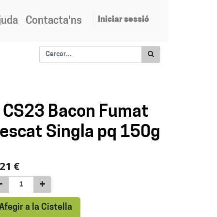
Iniciar sessió
juda
Contacta'ns
CS23 Bacon Fumat
lescat Singla pq 150g
,21
€
Afegir a la Cistella