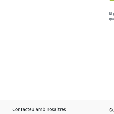
El
qu
Contacteu amb nosaltres
S