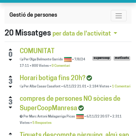
Gestió de persones
20
Missatges
per data de l'activitat
COMUNITAT
0
supercoop
motivats
Per
Olga Belmonte Garrido
•
7/8/24
17:11
•
800
Vistes
•
0 Comentari
Horari botiga fins 20h?
3
Per
Alba Casas Casafont
•
6/11/22 21:01
•
2.184
Vistes
•
1 Comentari
compres de persones NO sòcies de
3
SuperCoopManresa
Per
Marc Antoni Malagarriga Picas
•
6/11/22 20:57
•
2.311
Vistes
•
5 Respostes
Tiquets descompte pàrquing, algú sap