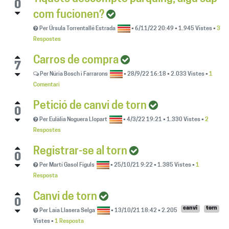
0
com fucionen?
Per
Úrsula Torrentallé Estrada
•
6/11/22 20:49
•
1.945
Vistes
•
3
Respostes
Carros de compra
7
Per
Núria Bosch i Farrarons
•
28/9/22 16:18
•
2.033
Vistes
•
1
Comentari
Petició de canvi de torn
0
Per
Eulàlia Noguera Llopart
•
4/3/22 19:21
•
1.330
Vistes
•
2
Respostes
Registrar-se al torn
0
Per
Martí Gasol Fíguls
•
25/10/21 9:22
•
1.385
Vistes
•
1
Resposta
Canvi de torn
0
canvi
torn
Per
Laia Llasera Selga
•
13/10/21 18:42
•
2.205
Vistes
•
1 Resposta