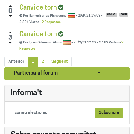
Canvi de torn
0
canvi
torn
Per
Ramon Borràs Planagumà
•
29/9/21 17:58
•
2.306
Vistes
•
2 Respostes
Canvi de torn
3
Per
Ignasi Vilarasau Alsina
•
29/9/21 17:29
•
2.189
Vistes
•
2
Respostes
Anterior
1
2
Següent
Seleccionar pub
Participa al fòrum
Informa't
Subscriure