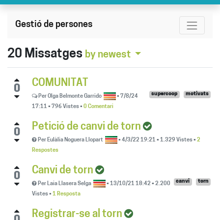
Gestió de persones
20
Missatges
by newest
COMUNITAT
0
supercoop
motivats
Per
Olga Belmonte Garrido
•
7/8/24
17:11
•
796
Vistes
•
0 Comentari
Petició de canvi de torn
0
Per
Eulàlia Noguera Llopart
•
4/3/22 19:21
•
1.329
Vistes
•
2
Respostes
Canvi de torn
0
canvi
torn
Per
Laia Llasera Selga
•
13/10/21 18:42
•
2.200
Vistes
•
1 Resposta
Registrar-se al torn