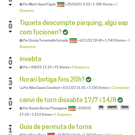
0
Per
Martí Gasol Fíguls
•
25/10/21 9:22
•
1.385
Vistes
•
1
Resposta
Tiquets descompte pàrquing, algú sap
0
com fucionen?
Per
Úrsula Torrentallé Estrada
•
6/11/22 20:49
•
1.943
Vistes
•
3
Respostes
invebta
0
Per
•
9/8/21 11:19
•
91
Vistes
•
0 Resposta
Horari botiga fins 20h?
3
Per
Alba Casas Casafont
•
6/11/22 21:01
•
2.183
Vistes
•
1 Comentari
canvi de torn dissabte 17/7 i 14/8
0
de
canvi
torn
Per
Ramon Borràs Planagumà
•
29/9/21
17:23
•
1.613
Vistes
•
1 Resposta
Guia de permuta de torns
1