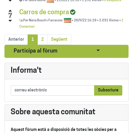
Per
Glora Gloria
•
21/8/21 10:16
•
1.292
Vistes
•
0 Resposta
Carros de compra
7
Per
Núria Bosch i Farrarons
•
28/9/22 16:18
•
2.031
Vistes
•
1
Comentari
Anterior
1
2
Següent
Seleccionar pub
Participa al fòrum
Informa't
Subscriure
Sobre aquesta comunitat
Aquest fòrum està a disposició de totes les sòcies per a