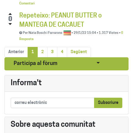
Comentari
Repeteixo: PEANUT BUTTER o
0
MANTEGA DE CACAUET
Per
Núria Bosch i Farrarons
•
29/1/22 15:04
•
1.317
Vistes
•
0
Resposta
Anterior
1
2
3
4
Següent
Seleccionar pub
Participa al fòrum
Informa't
Subscriure
Sobre aquesta comunitat