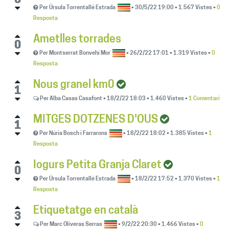
0
Per
Úrsula Torrentallé Estrada
•
30/5/22 19:00
•
1.567
Vistes
•
0
Resposta
Ametlles torrades
0
Per
Montserrat Bonvehí Mor
•
26/2/22 17:01
•
1.319
Vistes
•
0
Resposta
Nous granel km0
1
Per
Alba Casas Casafont
•
18/2/22 18:03
•
1.460
Vistes
•
1 Comentari
MITGES DOTZENES D'OUS
1
Per
Núria Bosch i Farrarons
•
18/2/22 18:02
•
1.385
Vistes
•
1
Resposta
Iogurs Petita Granja Claret
0
Per
Úrsula Torrentallé Estrada
•
18/2/22 17:52
•
1.370
Vistes
•
1
Resposta
Etiquetatge en català
3
Per
Marc Oliveras Serras
•
9/2/22 20:30
•
1.466
Vistes
•
0