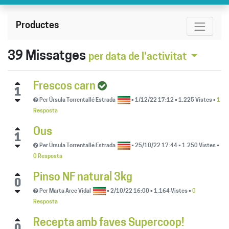
Productes
39
Missatges
per data de l'activitat
Frescos carn
1
Per
Úrsula Torrentallé Estrada
•
1/12/22 17:12
•
1.225
Vistes
•
1
Resposta
Ous
1
Per
Úrsula Torrentallé Estrada
•
25/10/22 17:44
•
1.250
Vistes
•
0 Resposta
Pinso NF natural 3kg
0
Per
Marta Arce Vidal
•
2/10/22 16:00
•
1.164
Vistes
•
0
Resposta
Recepta amb faves Supercoop!