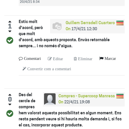
20/4/21 8:34
Estic molt
Guillem Serradell Cuartero
1
d'acord, però
On
17/4/21 12:30
que molt
d'acord, amb aquests proposta. Envàs retornable
sempre... i no només d'aigua.
Comentari
Marcar
Editar
Eliminar
Convertir com a comentari
Des del
Compres - Supercoop Manresa
0
cercle de
On
22/4/21 19:08
compres
hem valorat aquesta possibilitat en algun moment. Ens
resta pendent veure si hi hauria molta demanda i, si fos
el cas, incorporar aquest producte.