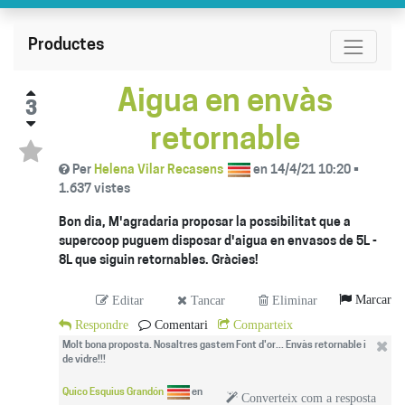
Productes
Aigua en envàs
3
retornable
Per
Helena Vilar Recasens
en
14/4/21 10:20
•
1.637
vistes
Bon dia, M'agradaria proposar la possibilitat que a
supercoop puguem disposar d'aigua en envasos de 5L -
8L que siguin retornables. Gràcies!
Marcar
Editar
Tancar
Eliminar
Respondre
Comentari
Comparteix
Molt bona proposta. Nosaltres gastem Font d'or... Envàs retornable i
de vidre!!!
Quico Esquius Grandón
en
Converteix com a resposta