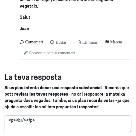
de mill i de fajol) al costat de les altres begudes
vegetals.
Salut
Joan
Comentari
Marcar
Editar
Eliminar
Convertir com a comentari
La teva resposta
Si us plau intenta donar una resposta substancial.
Recorda que
pots
revisar les teves respostes
- no cal respondre la mateixa
pregunta dues vegades. També, si us plau
recorda votar
- ja que
ajuda a escollir les millors preguntes i respostes!