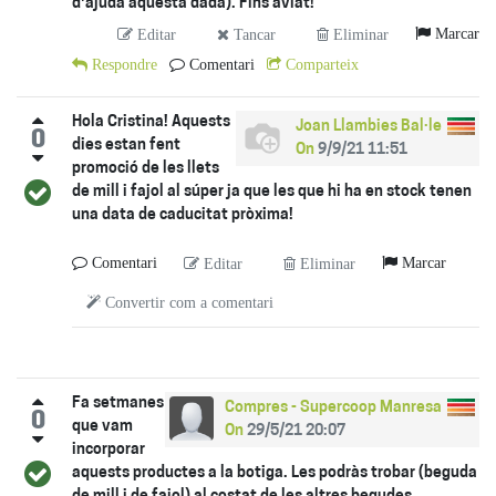
d'ajuda aquesta dada). Fins aviat!
Marcar
Editar
Tancar
Eliminar
Respondre
Comentari
Comparteix
Hola Cristina! Aquests
Joan Llambies Bal·le
0
dies estan fent
On
9/9/21 11:51
promoció de les llets
de mill i fajol al súper ja que les que hi ha en stock tenen
una data de caducitat pròxima!
Comentari
Marcar
Editar
Eliminar
Convertir com a comentari
Fa setmanes
Compres - Supercoop Manresa
0
que vam
On
29/5/21 20:07
incorporar
aquests productes a la botiga. Les podràs trobar (beguda